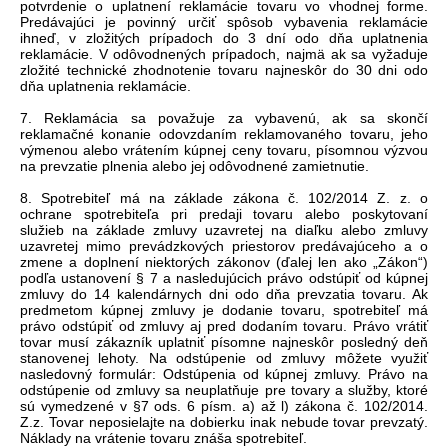
potvrdenie o uplatnení reklamácie tovaru vo vhodnej forme.
Predávajúci je povinný určiť spôsob vybavenia reklamácie
ihneď, v zložitých prípadoch do 3 dní odo dňa uplatnenia
reklamácie. V odôvodnených prípadoch, najmä ak sa vyžaduje
zložité technické zhodnotenie tovaru najneskôr do 30 dni odo
dňa uplatnenia reklamácie.
7. Reklamácia sa považuje za vybavenú, ak sa skončí
reklamačné konanie odovzdaním reklamovaného tovaru, jeho
výmenou alebo vrátením kúpnej ceny tovaru, písomnou výzvou
na prevzatie plnenia alebo jej odôvodnené zamietnutie.
8. Spotrebiteľ má na základe zákona č. 102/2014 Z. z. o
ochrane spotrebiteľa pri predaji tovaru alebo poskytovaní
služieb na základe zmluvy uzavretej na diaľku alebo zmluvy
uzavretej mimo prevádzkových priestorov predávajúceho a o
zmene a doplnení niektorých zákonov (ďalej len ako „Zákon“)
podľa ustanovení § 7 a nasledujúcich právo odstúpiť od kúpnej
zmluvy do 14 kalendárnych dni odo dňa prevzatia tovaru. Ak
predmetom kúpnej zmluvy je dodanie tovaru, spotrebiteľ má
právo odstúpiť od zmluvy aj pred dodaním tovaru. Právo vrátiť
tovar musí zákazník uplatniť písomne najneskôr posledný deň
stanovenej lehoty. Na odstúpenie od zmluvy môžete využiť
nasledovný formulár: Odstúpenia od kúpnej zmluvy. Právo na
odstúpenie od zmluvy sa neuplatňuje pre tovary a služby, ktoré
sú vymedzené v §7 ods. 6 písm. a) až l) zákona č. 102/2014.
Z.z. Tovar neposielajte na dobierku inak nebude tovar prevzatý.
Náklady na vrátenie tovaru znáša spotrebiteľ.