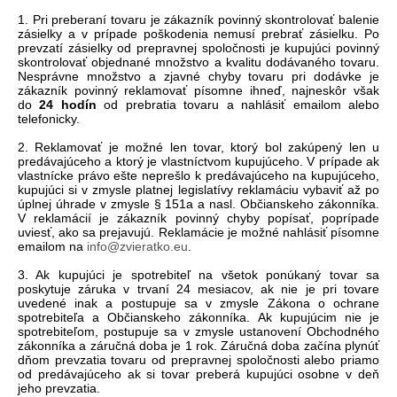
1. Pri preberaní tovaru je zákazník povinný skontrolovať balenie
zásielky a v prípade poškodenia nemusí prebrať zásielku. Po
prevzatí zásielky od prepravnej spoločnosti je kupujúci povinný
skontrolovať objednané množstvo a kvalitu dodávaného tovaru.
Nesprávne množstvo a zjavné chyby tovaru pri dodávke je
zákazník povinný reklamovať písomne ihneď, najneskôr však
do
24 hodín
od prebratia tovaru a nahlásiť emailom alebo
telefonicky.
2. Reklamovať je možné len tovar, ktorý bol zakúpený len u
predávajúceho a ktorý je vlastníctvom kupujúceho. V prípade ak
vlastnícke právo ešte neprešlo k predávajúceho na kupujúceho,
kupujúci si v zmysle platnej legislatívy reklamáciu vybaviť až po
úplnej úhrade v zmysle § 151a a nasl. Občianskeho zákonníka.
V reklamácií je zákazník povinný chyby popísať, poprípade
uviesť, ako sa prejavujú. Reklamácie je možné nahlásiť písomne
emailom na
info@zvieratko.eu
.
3. Ak kupujúci je spotrebiteľ na všetok ponúkaný tovar sa
poskytuje záruka v trvaní 24 mesiacov, ak nie je pri tovare
uvedené inak a postupuje sa v zmysle Zákona o ochrane
spotrebiteľa a Občianskeho zákonníka. Ak kupujúcim nie je
spotrebiteľom, postupuje sa v zmysle ustanovení Obchodného
zákonníka a záručná doba je 1 rok. Záručná doba začína plynúť
dňom prevzatia tovaru od prepravnej spoločnosti alebo priamo
od predávajúceho ak si tovar preberá kupujúci osobne v deň
jeho prevzatia.