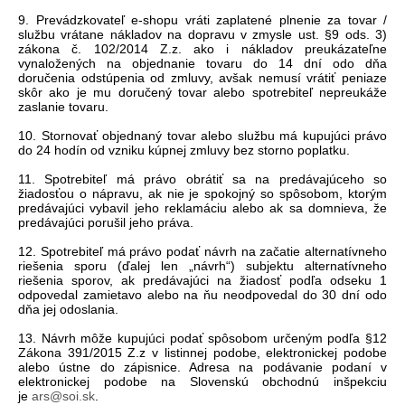
9. Prevádzkovateľ e-shopu vráti zaplatené plnenie za tovar /
službu vrátane nákladov na dopravu v zmysle ust. §9 ods. 3)
zákona č. 102/2014 Z.z. ako i nákladov preukázateľne
vynaložených na objednanie tovaru do 14 dní odo dňa
doručenia odstúpenia od zmluvy, avšak nemusí vrátiť peniaze
skôr ako je mu doručený tovar alebo spotrebiteľ nepreukáže
zaslanie tovaru.
10. Stornovať objednaný tovar alebo službu má kupujúci právo
do 24 hodín od vzniku kúpnej zmluvy bez storno poplatku.
11. Spotrebiteľ má právo obrátiť sa na predávajúceho so
žiadosťou o nápravu, ak nie je spokojný so spôsobom, ktorým
predávajúci vybavil jeho reklamáciu alebo ak sa domnieva, že
predávajúci porušil jeho práva.
12. Spotrebiteľ má právo podať návrh na začatie alternatívneho
riešenia sporu (ďalej len „návrh“) subjektu alternatívneho
riešenia sporov, ak predávajúci na žiadosť podľa odseku 1
odpovedal zamietavo alebo na ňu neodpovedal do 30 dní odo
dňa jej odoslania.
13. Návrh môže kupujúci podať spôsobom určeným podľa §12
Zákona 391/2015 Z.z v listinnej podobe, elektronickej podobe
alebo ústne do zápisnice. Adresa na podávanie podaní v
elektronickej podobe na Slovenskú obchodnú inšpekciu
je
ars@soi.sk
.