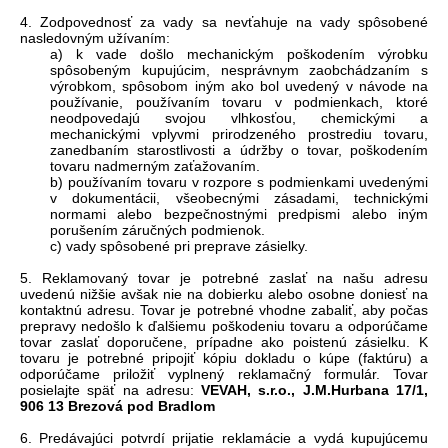
4. Zodpovednosť za vady sa nevťahuje na vady spôsobené
nasledovným užívaním:
a) k vade došlo mechanickým poškodením výrobku
spôsobeným kupujúcim, nesprávnym zaobchádzaním s
výrobkom, spôsobom iným ako bol uvedený v návode na
používanie, používaním tovaru v podmienkach, ktoré
neodpovedajú svojou vlhkosťou, chemickými a
mechanickými vplyvmi prirodzeného prostrediu tovaru,
zanedbaním starostlivosti a údržby o tovar, poškodením
tovaru nadmerným zaťažovaním.
b) používaním tovaru v rozpore s podmienkami uvedenými
v dokumentácii, všeobecnými zásadami, technickými
normami alebo bezpečnostnými predpismi alebo iným
porušením záručných podmienok.
c) vady spôsobené pri preprave zásielky.
5. Reklamovaný tovar je potrebné zaslať na našu adresu
uvedenú nižšie avšak nie na dobierku alebo osobne doniesť na
kontaktnú adresu. Tovar je potrebné vhodne zabaliť, aby počas
prepravy nedošlo k ďalšiemu poškodeniu tovaru a odporúčame
tovar zaslať doporučene, prípadne ako poistenú zásielku. K
tovaru je potrebné pripojiť kópiu dokladu o kúpe (faktúru) a
odporúčame priložiť vyplnený reklamačný formulár. Tovar
posielajte späť na adresu:
VEVAH, s.r.o., J.M.Hurbana 17/1,
906 13 Brezová pod Bradlom
6. Predávajúci potvrdí prijatie reklamácie a vydá kupujúcemu