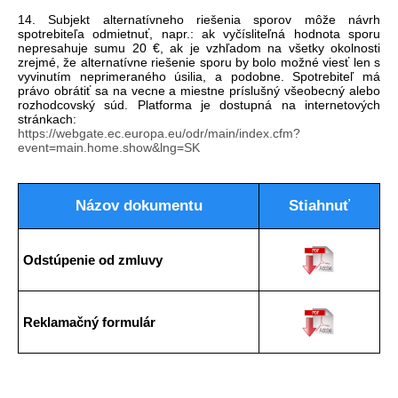
14. Subjekt alternatívneho riešenia sporov môže návrh
spotrebiteľa odmietnuť, napr.: ak vyčísliteľná hodnota sporu
nepresahuje sumu 20 €, ak je vzhľadom na všetky okolnosti
zrejmé, že alternatívne riešenie sporu by bolo možné viesť len s
vyvinutím neprimeraného úsilia, a podobne. Spotrebiteľ má
právo obrátiť sa na vecne a miestne príslušný všeobecný alebo
rozhodcovský súd. Platforma je dostupná na internetových
stránkach:
https://webgate.ec.europa.eu/odr/main/index.cfm?
event=main.home.show&lng=SK
Názov dokumentu
Stiahnuť
Odstúpenie od zmluvy
Reklamačný formulár