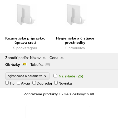
Kozmetické prípravky,
Hygienické a čistiace
úprava srsti
prostriedky
5 podkategórií
5 produktov
Zoradiť podľa:
Názov
Cena
Obrázky
Tabuľka
∨
Na sklade
(26)
Výrobcovia a parametre
Tip
Akcia
Dopredaj
Novinka
Zobrazené produkty
1 - 24
z celkových
48