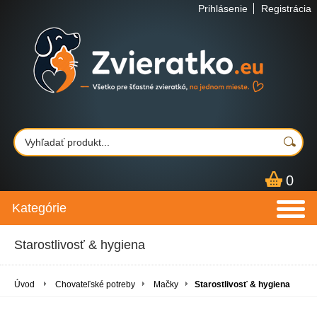
Prihlásenie
Registrácia
0
Kategórie
Starostlivosť & hygiena
Úvod
Chovateľské potreby
Mačky
Starostlivosť & hygiena