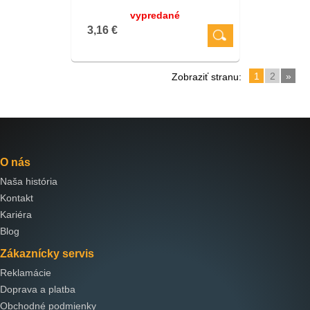
vypredané
3,16 €
1
2
»
Zobraziť stranu:
O nás
Naša história
Kontakt
Kariéra
Blog
Zákaznícky servis
Reklamácie
Doprava a platba
Obchodné podmienky