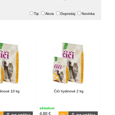
Tip
Akcia
Dopredaj
Novinka
dinové 10 kg
Čiči hydinové 2 kg
skladom
4,80 €