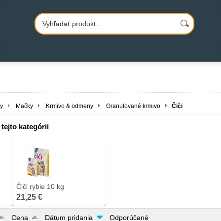
y
Mačky
Krmivo & odmeny
Granulované krmivo
Čiči
tejto kategórii
Čiči rybie 10 kg
21,25 €
Cena
Dátum pridania
Odporúčané