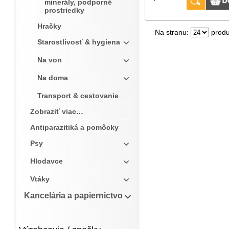
minerály, podporné
prostriedky
Hračky
Na stranu:
produ
Starostlivosť & hygiena
Na von
Na doma
Transport & cestovanie
Zobraziť viac…
Antiparazitiká a pomôcky
Psy
Hlodavce
Vtáky
Kancelária a papiernictvo