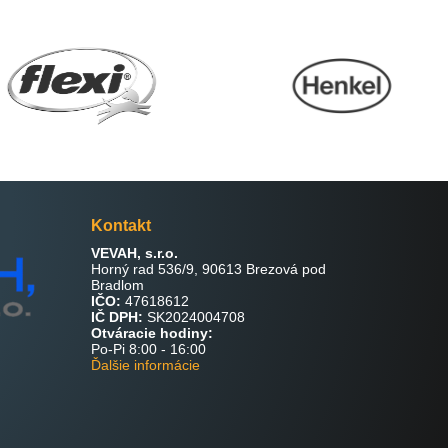
Kontakt
VEVAH, s.r.o.
Horný rad 536/9, 90613 Brezová pod
Bradlom
IČO:
47618612
IČ DPH:
SK2024004708
Otváracie hodiny:
Po-Pi 8:00 - 16:00
Ďalšie informácie