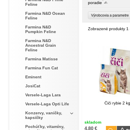
poradie
Feline
Farmina N&D Ocean
Výrobcovia a parametr
Feline
Farmina N&D
Zobrazené produkty
1 
Pumpkin Feline
Farmina N&D
Ancestral Grain
Feline
Farmina Matisse
Farmina Fun Cat
Eminent
JosiCat
Versele-Laga Lara
Čiči rybie 2 k
Versele-Laga Opti Life
Konzervy, vaničky,
kapsičky
skladom
Pochúťky, vitamíny,
4,80 €