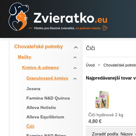
Chovateľské potreby
Čiči
Mačky
Úvod
Chovateľské potreb
Krmivo & odmeny
Najpredávanejší tovar v 
Granulované krmivo
Josera
Farmina N&D Quinoa
Alleva Holistic
Čiči hydinové 2 kg
Alleva Equilibrium
4,80 €
Čiči
Zoradiť podľa:
Názov
Farmina N&D Prime