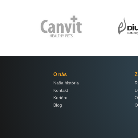
O nás
Z
Naša história
R
Kontakt
D
Kariéra
O
Blog
O