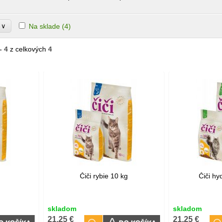
∨
Na sklade
(4)
e
- 4
z celkových
4
g
Čiči rybie 10 kg
Čiči hy
skladom
skladom
21,25 €
21,25 €