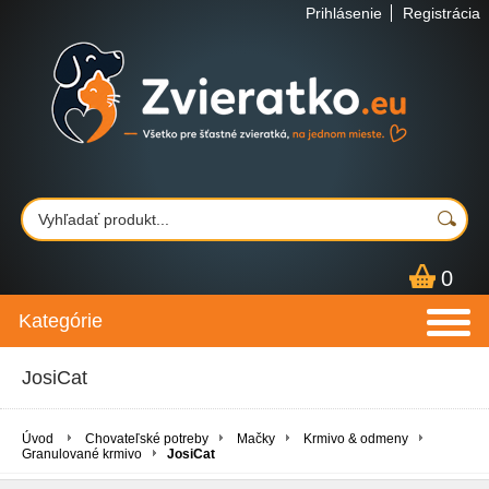
Prihlásenie
Registrácia
0
Kategórie
JosiCat
Úvod
Chovateľské potreby
Mačky
Krmivo & odmeny
Granulované krmivo
JosiCat