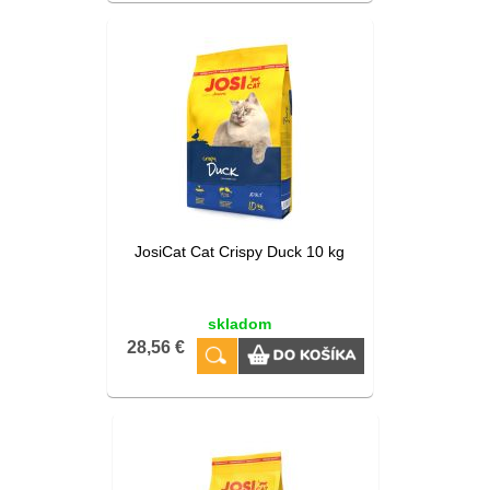
JosiCat Cat Crispy Duck 10 kg
skladom
28,56 €