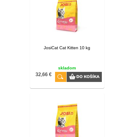
JosiCat Cat Kitten 10 kg
skladom
32,66 €