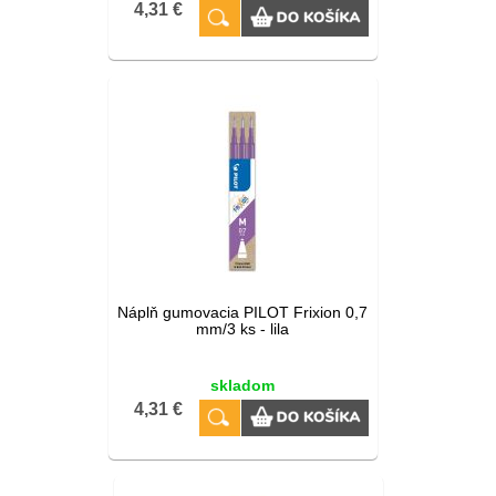
4,31 €
Náplň gumovacia PILOT Frixion 0,7
mm/3 ks - lila
skladom
4,31 €