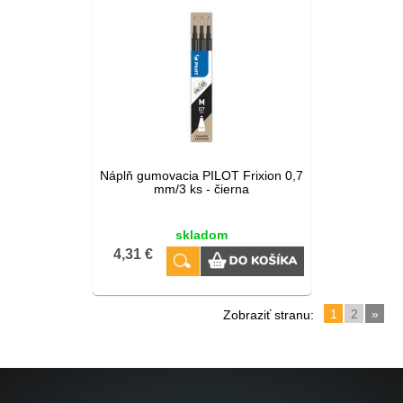
Náplň gumovacia PILOT Frixion 0,7
mm/3 ks - čierna
skladom
4,31 €
1
2
»
Zobraziť stranu: