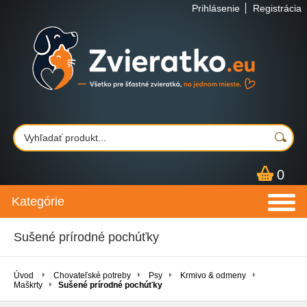
Prihlásenie
Registrácia
0
Kategórie
Sušené prírodné pochúťky
Úvod
Chovateľské potreby
Psy
Krmivo & odmeny
Maškrty
Sušené prírodné pochúťky