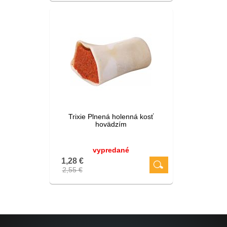
Trixie Plnená holenná kosť
hovädzím
vypredané
1,28 €
2,55 €