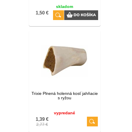
skladom
1,50 €
Trixie Plnená holenná kosť jahňacie
s ryžou
vypredané
1,39 €
2,77 €