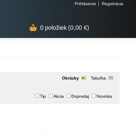
Prihlásenie
Registrácia
0
položiek
(0,00 €)
Obrázky
Tabuľka
Tip
Akcia
Dopredaj
Novinka