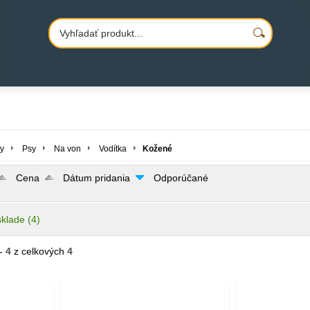
y
Psy
Na von
Vodítka
Kožené
Cena
Dátum pridania
Odporúčané
sklade
(4)
- 4
z celkových
4