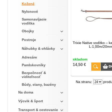
Kožené
Nylonové
Samonavíjacie
vodítka
Obojky
Postroje
Trixie Native vodítko – 
L:1,00m/20m
Náhubky & ohlávky
Adresáre
skladom
14,50 €
Pamlskovníky
Bezpečnosť &
viditeľnosť
Na stranu:
produ
Búdy, stany, bazény
Na doma
Výcvik & šport
Transport & cestovanie