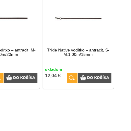
odítko – antracit, M-
Trixie Native vodítko – antracit, S-
00m/20mm
M:1,00m/15mm
skladom
12,04 €