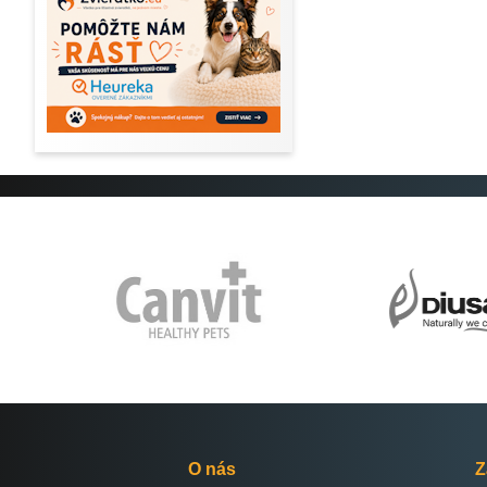
O nás
Z