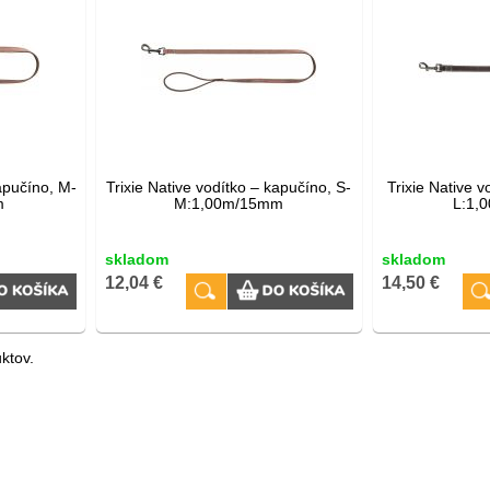
kapučíno, M-
Trixie Native vodítko – kapučíno, S-
Trixie Native v
m
M:1,00m/15mm
L:1,
skladom
skladom
12,04 €
14,50 €
ktov.