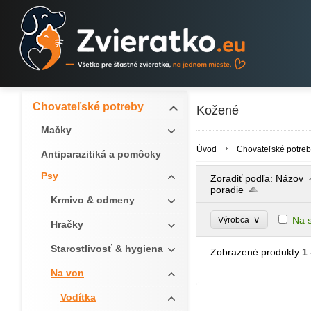
Chovateľské potreby
Kožené
Mačky
Úvod
Chovateľské potreb
Antiparazitiká a pomôcky
Psy
Zoradiť podľa:
Názov
poradie
Krmivo & odmeny
∨
Na 
Výrobca
Hračky
Starostlivosť & hygiena
Zobrazené produkty
1 
Na von
Vodítka