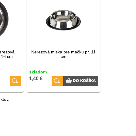
erezová
Nerezová miska pre mačku pr. 11
r 16 cm
cm
skladom
1,40 €
ktov.