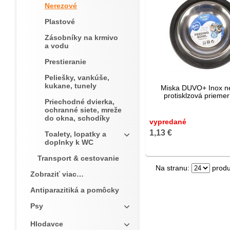
Nerezové
Plastové
Zásobníky na krmivo
a vodu
Prestieranie
Peliešky, vankúše,
kukane, tunely
Miska DUVO+ Inox n
protisklzová prieme
Priechodné dvierka,
ochranné siete, mreže
do okna, schodíky
vypredané
1,13 €
Toalety, lopatky a
doplnky k WC
Transport & cestovanie
Na stranu:
produ
Zobraziť viac…
Antiparazitiká a pomôcky
Psy
Hlodavce