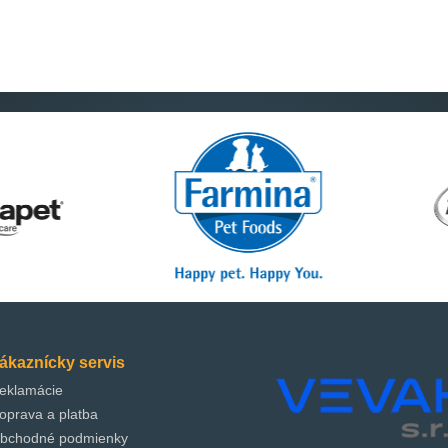
ákaznícky servis
eklamácie
oprava a platba
bchodné podmienky