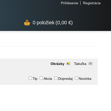
Prihlásenie
Registrácia
0
položiek
(0,00 €)
Obrázky
Tabuľka
Tip
Akcia
Dopredaj
Novinka