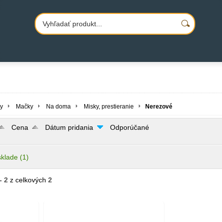
y
Mačky
Na doma
Misky, prestieranie
Nerezové
Cena
Dátum pridania
Odporúčané
sklade
(1)
- 2
z celkových
2