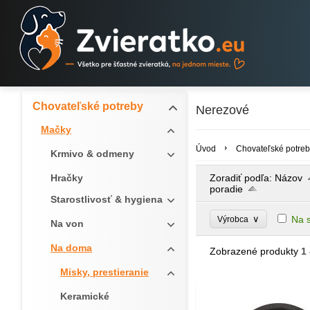
Chovateľské potreby
Nerezové
Mačky
Úvod
Chovateľské potreb
Krmivo & odmeny
Hračky
Zoradiť podľa:
Názov
poradie
Starostlivosť & hygiena
∨
Na 
Výrobca
Na von
Na doma
Zobrazené produkty
1 
Misky, prestieranie
Keramické