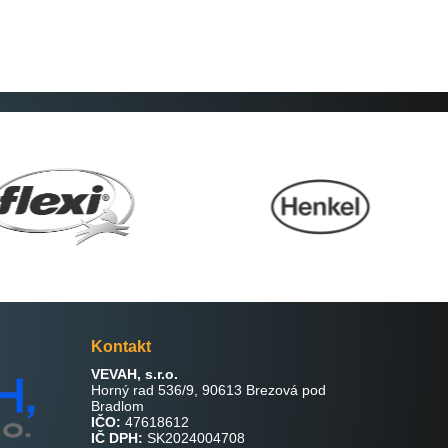
Kontakt
VEVAH, s.r.o.
Horný rad 536/9, 90613 Brezová pod
Bradlom
IČO:
47618612
IČ DPH:
SK2024004708