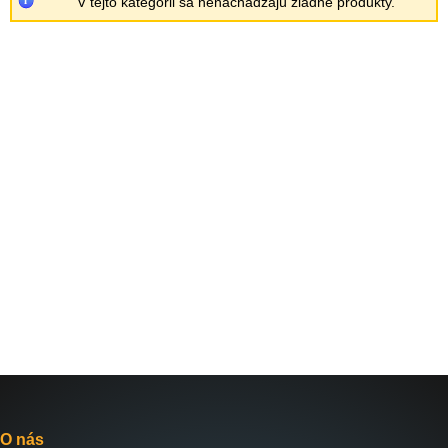
V tejto kategórii sa nenachádzajú žiadne produkty.
O nás