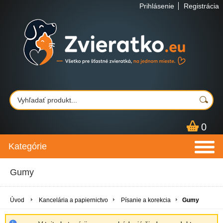
Prihlásenie
Registrácia
0
Kategórie
Gumy
Úvod
Kancelária a papiernictvo
Písanie a korekcia
Gumy