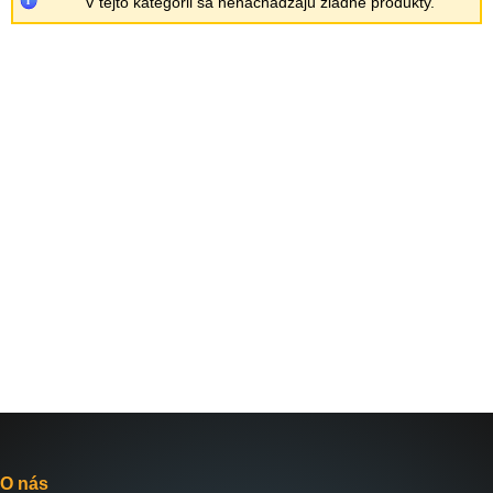
V tejto kategórii sa nenachádzajú žiadne produkty.
O nás