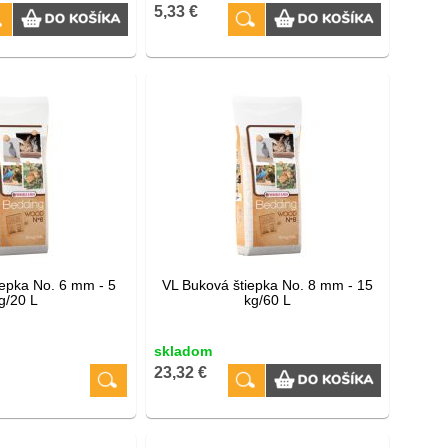
5,33 €
iepka No. 6 mm - 5
VL Buková štiepka No. 8 mm - 15
g/20 L
kg/60 L
skladom
23,32 €