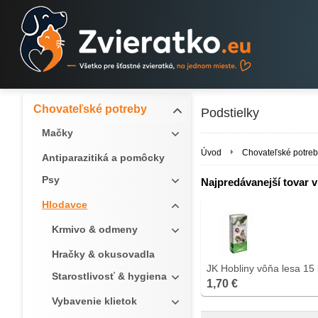
Chovateľské potreby
Podstielky
Mačky
Úvod
Chovateľské potreb
Antiparazitiká a pomôcky
Psy
Najpredávanejší tovar v 
Hlodavce
Krmivo & odmeny
Hračky & okusovadla
JK Hobliny vôňa lesa 15 
Starostlivosť & hygiena
1,70 €
Vybavenie klietok