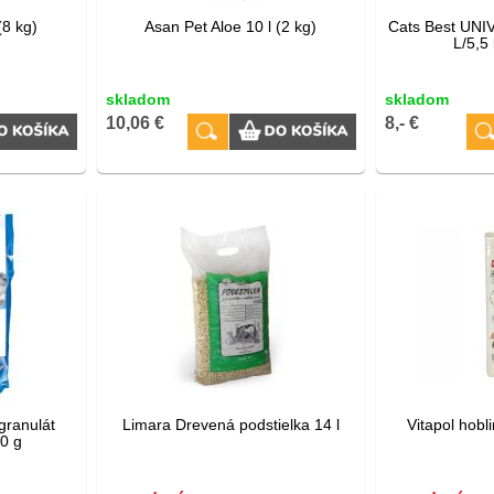
(8 kg)
Asan Pet Aloe 10 l (2 kg)
Cats Best UN
L/5,5 
skladom
skladom
10,06 €
8,- €
 granulát
Limara Drevená podstielka 14 l
Vitapol hobl
00 g