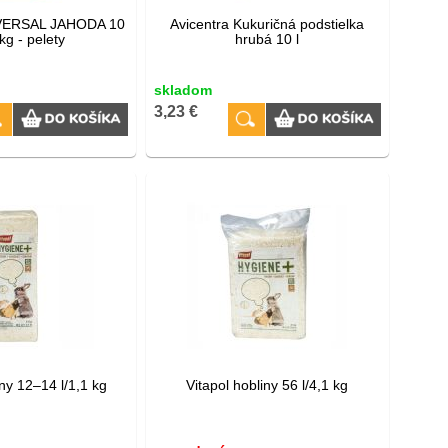
IVERSAL JAHODA 10
Avicentra Kukuričná podstielka
kg - pelety
hrubá 10 l
skladom
3,23 €
iny 12–14 l/1,1 kg
Vitapol hobliny 56 l/4,1 kg