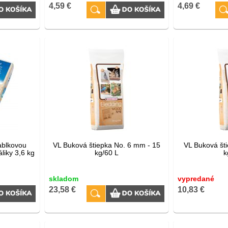
4,59 €
4,69 €
ablkovou
VL Buková štiepka No. 6 mm - 15
VL Buková št
liky 3,6 kg
kg/60 L
k
skladom
vypredané
23,58 €
10,83 €