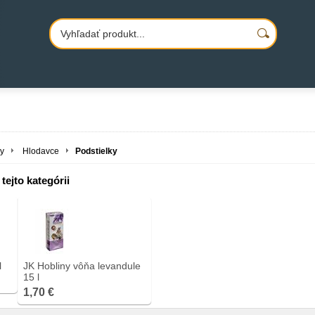
y
Hlodavce
Podstielky
tejto kategórii
l
JK Hobliny vôňa levandule
15 l
1,70 €