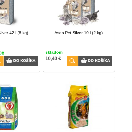
lver 42 l (8 kg)
Asan Pet Silver 10 l (2 kg)
ne
skladom
10,40 €