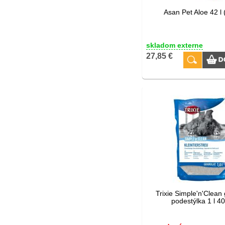
Asan Pet Aloe 42 l 
skladom externe
27,85 €
Trixie Simple'n'Clean
podestýlka 1 l 4