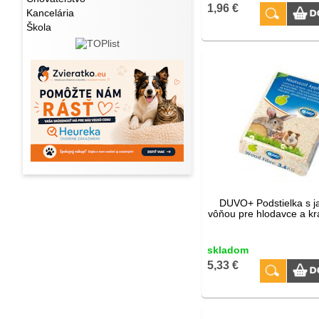
1,96 €
Kancelária
Škola
DUVO+ Podstielka s j
vôňou pre hlodavce a krá
skladom
5,33 €