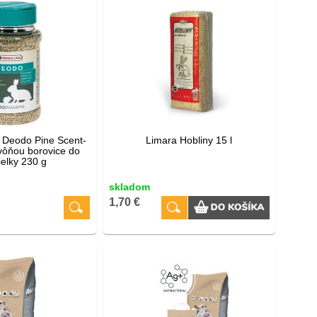
Deodo Pine Scent-
Limara Hobliny 15 l
vôňou borovice do
ielky 230 g
skladom
1,70 €