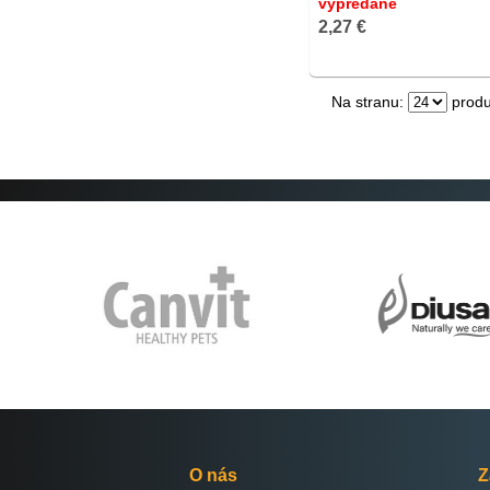
vypredané
2,27 €
Na stranu:
produ
O nás
Z