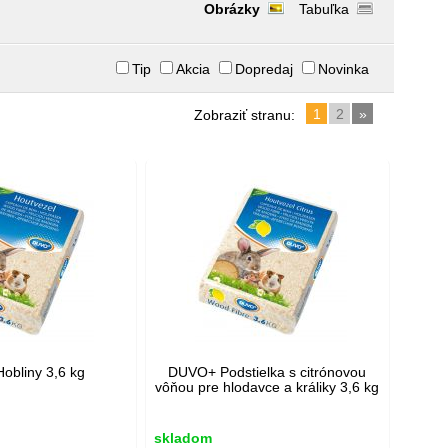
Obrázky
Tabuľka
Tip
Akcia
Dopredaj
Novinka
1
2
»
Zobraziť stranu:
obliny 3,6 kg
DUVO+ Podstielka s citrónovou
vôňou pre hlodavce a králiky 3,6 kg
skladom