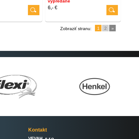
vypredané
6,- €
1
2
»
Zobraziť stranu:
Kontakt
VEVAH, s.r.o.