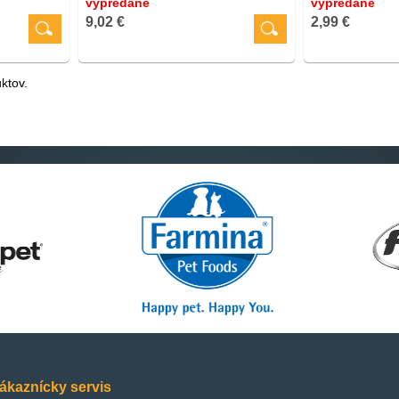
vypredané
vypredané
9,02 €
2,99 €
ktov.
ákaznícky servis