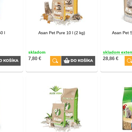
0 l
Asan Pet Pure 10 l (2 kg)
Asan Pet Si
skladom
skladom exter
7,80 €
28,86 €