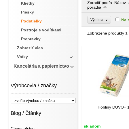
Zoradiť podľa:
Názov
Klietky
poradie
Piesky
∨
Na 
Výrobca
Podstielky
Postroje s vodítkami
Zobrazené produkty
1 
Prepravky
Zobraziť viac…
Vtáky
Kancelária a papiernictvo
Výrobcovia / značky
Hobliny DUVO+ 1
Blog / Články
skladom
Chovateľstvo