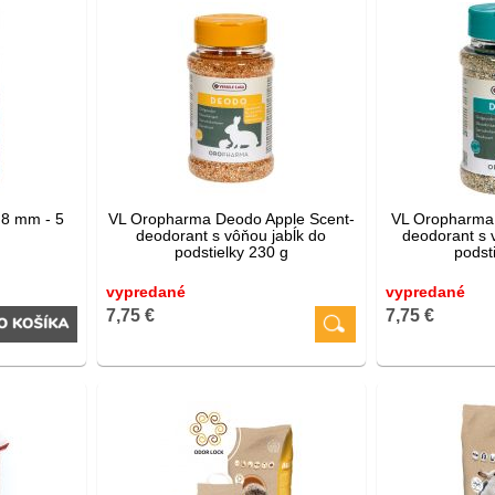
 8 mm - 5
VL Oropharma Deodo Apple Scent-
VL Oropharma 
deodorant s vôňou jabĺk do
deodorant s 
podstielky 230 g
podst
vypredané
vypredané
7,75 €
7,75 €