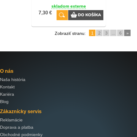
skladom externe
7,30 €
1
2
3
...
6
»
Zobraziť stranu:
O nás
Naša história
Kontakt
Kariéra
Blog
Zákaznícky servis
Reklamácie
Doprava a platba
Obchodné podmienky