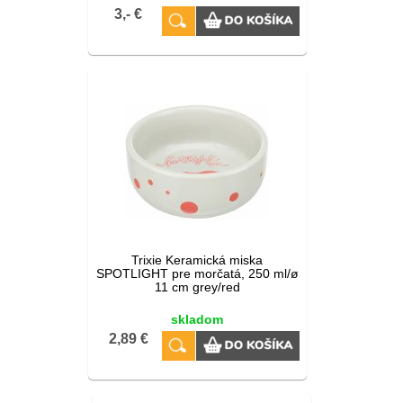
3,- €
Trixie Keramická miska
SPOTLIGHT pre morčatá, 250 ml/ø
11 cm grey/red
skladom
2,89 €