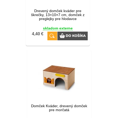
Drevený domček kváder pre
škrečky, 13×10×7 cm, domček z
preglejky pre hlodavce
skladom externe
4,40 €
Domček Kváder, drevený domček
pre morčatá