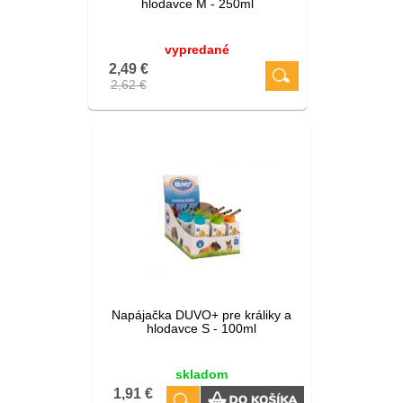
hlodavce M - 250ml
vypredané
2,49 €
2,62 €
Napájačka DUVO+ pre králiky a
hlodavce S - 100ml
skladom
1,91 €