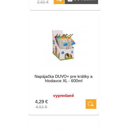
2,01 €
Napájačka DUVO+ pre králiky a
hlodavce XL - 600ml
vypredané
4,29 €
4,51 €