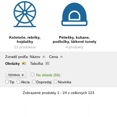
Kolotoče, rebríky,
Peliešky, kukane,
hojdačky
podložky, látkové tunely
22 produktov
4 produkty
Zoradiť podľa:
Názov
Cena
Obrázky
Tabuľka
∨
Na sklade
(66)
Výrobca
Tip
Akcia
Dopredaj
Novinka
Zobrazené produkty
1 - 24
z celkových
123