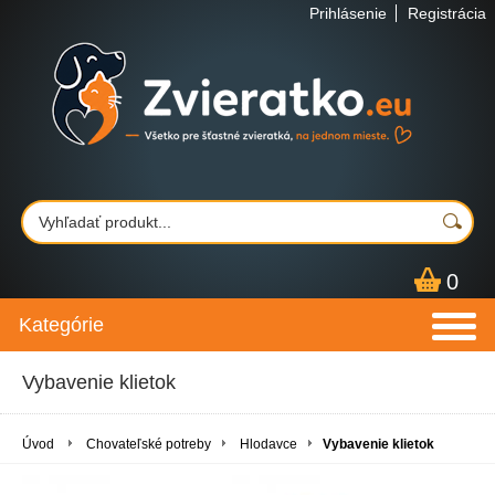
Prihlásenie
Registrácia
0
Kategórie
Vybavenie klietok
Úvod
Chovateľské potreby
Hlodavce
Vybavenie klietok