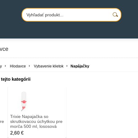
avce
y
Hlodavce
Vybavenie klietok
Napájačky
tejto kategórii
Trixie Napajačka so
re
skrutkovacou úchytkou pre
morča 500 ml, lososová
2,60 €