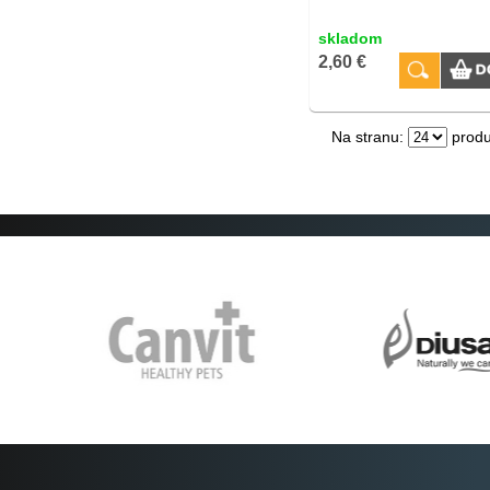
skladom
2,60 €
Na stranu:
produ