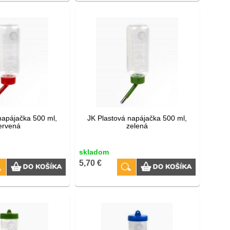
napájačka 500 ml,
JK Plastová napájačka 500 ml,
ervená
zelená
skladom
5,70 €