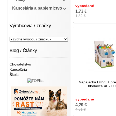
vypredané
Kancelária a papiernictvo
1,73 €
1,82 €
Výrobcovia / značky
Blog / Články
Chovateľstvo
Kancelária
Škola
Napájačka DUVO+ pre 
hlodavce XL - 6
vypredané
4,29 €
4,51 €