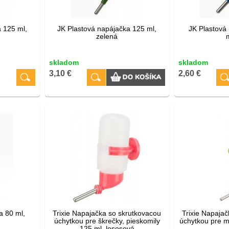
 125 ml,
JK Plastová napájačka 125 ml,
JK Plastová
zelená
skladom
skladom
3,10 €
2,60 €
a 80 ml,
Trixie Napajačka so skrutkovacou
Trixie Napaja
úchytkou pre škrečky, pieskomily
úchytkou pre m
125 ml, lososová