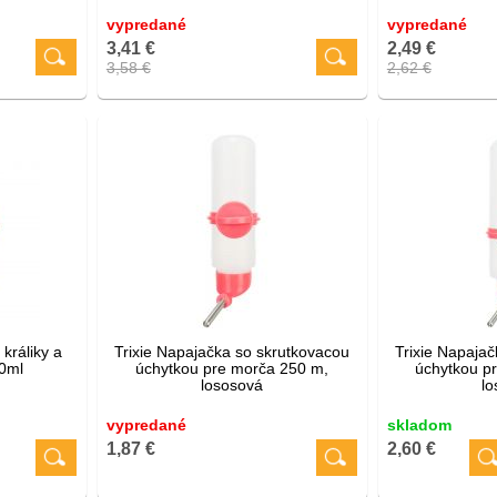
vypredané
vypredané
3,41 €
2,49 €
3,58 €
2,62 €
králiky a
Trixie Napajačka so skrutkovacou
Trixie Napaja
00ml
úchytkou pre morča 250 m,
úchytkou p
lososová
l
vypredané
skladom
1,87 €
2,60 €