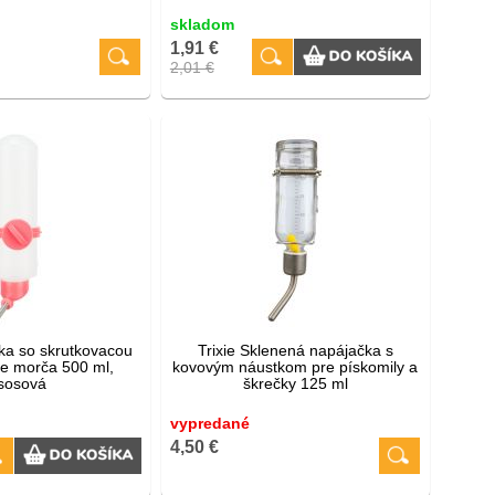
skladom
1,91 €
2,01 €
čka so skrutkovacou
Trixie Sklenená napájačka s
re morča 500 ml,
kovovým náustkom pre pískomily a
ososová
škrečky 125 ml
vypredané
4,50 €