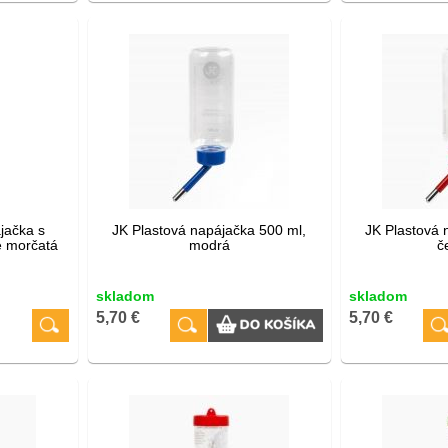
jačka s
JK Plastová napájačka 500 ml,
JK Plastová 
 morčatá
modrá
č
skladom
skladom
5,70 €
5,70 €