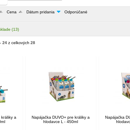
Cena
Dátum pridania
Odporúčané
sklade
(13)
- 24
z celkových
28
králiky a
Napájačka DUVO+ pre králiky a
Napájačka DU
0ml
hlodavce L - 450ml
hlodav