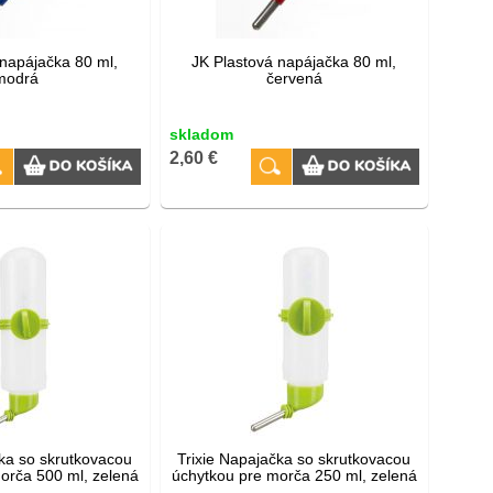
 napájačka 80 ml,
JK Plastová napájačka 80 ml,
modrá
červená
skladom
2,60 €
čka so skrutkovacou
Trixie Napajačka so skrutkovacou
orča 500 ml, zelená
úchytkou pre morča 250 ml, zelená