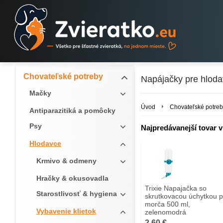
Chovateľské potreby
Napájačky pre hlod
Mačky
Úvod
Chovateľské potreb
Antiparazitiká a pomôcky
Psy
Najpredávanejší tovar v 
Hlodavce
Krmivo & odmeny
Hračky & okusovadla
Trixie Napajačka so
Starostlivosť & hygiena
skrutkovacou úchytkou p
morča 500 ml,
Vybavenie klietok
zelenomodrá
2,60 €