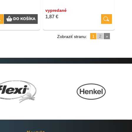
vypredané
1,87 €
1
2
»
Zobraziť stranu: