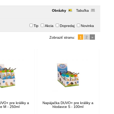
Obrázky
Tabuľka
Tip
Akcia
Dopredaj
Novinka
1
2
»
Zobraziť stranu:
VO+ pre králiky a
Napájačka DUVO+ pre králiky a
ce M - 250ml
hlodavce S - 100ml