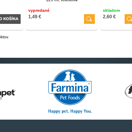
vypredané
skladom
1,49 €
2,60 €
ktov.