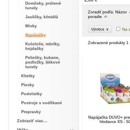
Domčeky, prútené
tunely
Zoradiť podľa:
Názov
poradie
Jasličky, kŕmidlá
Misky
∨
Na 
Výrobca
Napájačky
Zobrazené produkty
1 
Kolotoče, rebríky,
hojdačky
Peliešky, kukane,
podložky, látkové
tunely
Klietky
Piesky
Podstielky
Postroje s vodítkami
Prepravky
Napájačka DUVO+ pre 
Zobraziť viac…
hlodavce XS - 5
Vtáky