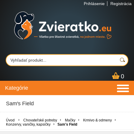
Prihlásenie
Registrácia
0
Kategórie
Sam′s Field
Úvod
Chovateľské potreby
Mačky
Krmivo & odmeny
Konzervy, vaničky, kapsičky
Sam′s Field