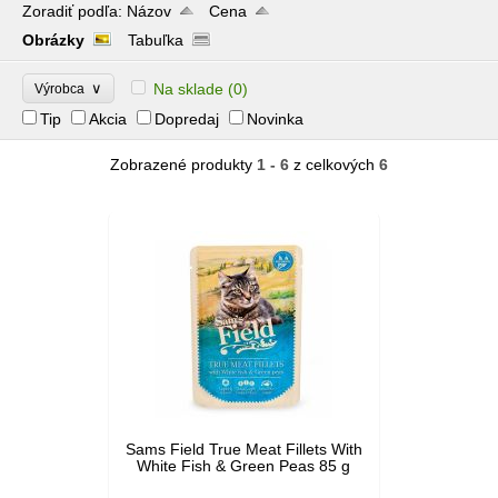
Zoradiť podľa:
Názov
Cena
Obrázky
Tabuľka
∨
Na sklade
(0)
Výrobca
Tip
Akcia
Dopredaj
Novinka
Zobrazené produkty
1 - 6
z celkových
6
Sams Field True Meat Fillets With
White Fish & Green Peas 85 g