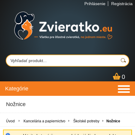
Prihlásenie
Registrácia
0
Kategórie
Nožnice
Úvod
Kancelária a papiernictvo
Školské potreby
Nožnice