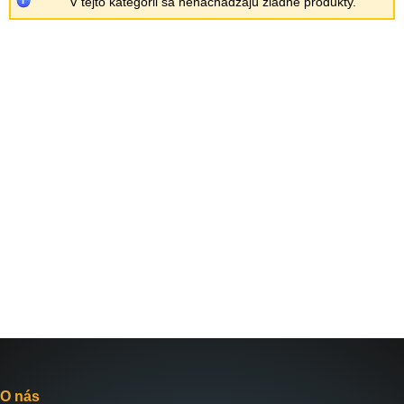
V tejto kategórii sa nenachádzajú žiadne produkty.
O nás