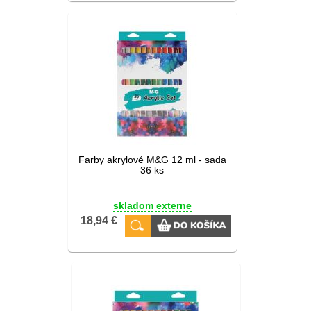
Farby akrylové M&G 12 ml - sada
36 ks
skladom externe
18,94 €