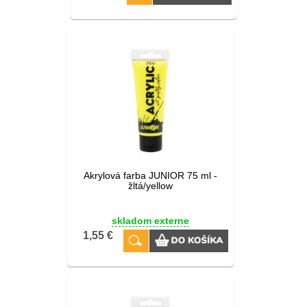
Akrylová farba JUNIOR 75 ml -
žltá/yellow
skladom externe
1,55 €