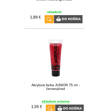
skladom
1,89 €
Akrylová farba JUNIOR 75 ml -
červená/red
skladom externe
1,55 €