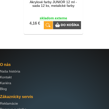
Akrylové farby JUNIOR 12 ml -
sada 12 ks, metalické farby
skladom externe
4,16 €
O nás
Naša história
Kontakt
Kariéra
Blog
Zákaznícky servis
Reklamácie