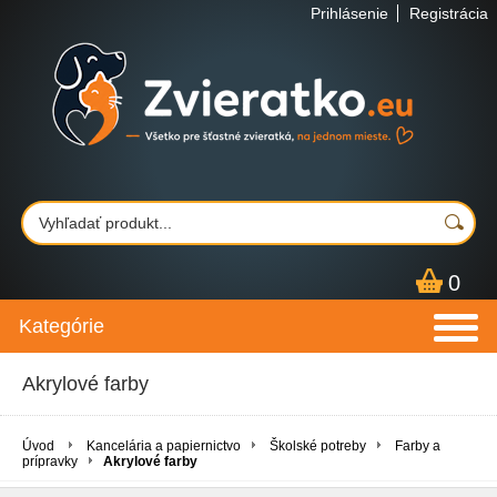
Prihlásenie
Registrácia
0
Kategórie
Akrylové farby
Úvod
Kancelária a papiernictvo
Školské potreby
Farby a
prípravky
Akrylové farby