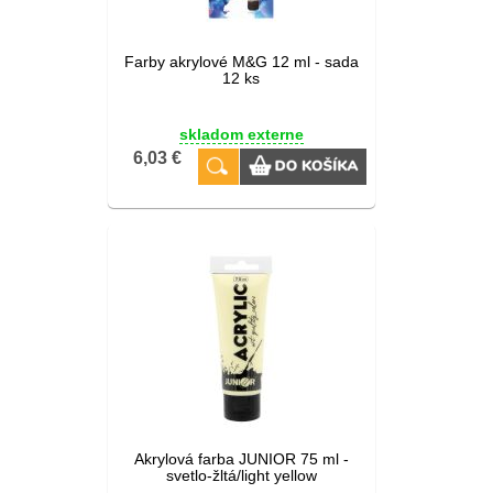
Farby akrylové M&G 12 ml - sada
12 ks
skladom externe
6,03 €
Akrylová farba JUNIOR 75 ml -
svetlo-žltá/light yellow