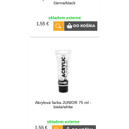
čierna/black
skladom externe
1,55 €
Akrylová farba JUNIOR 75 ml -
biela/white
skladom externe
1,55 €