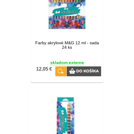
Farby akrylové M&G 12 ml - sada
24 ks
skladom externe
12,05 €