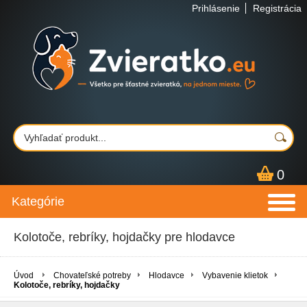
Prihlásenie
Registrácia
0
Kategórie
Kolotoče, rebríky, hojdačky pre hlodavce
Úvod
Chovateľské potreby
Hlodavce
Vybavenie klietok
Kolotoče, rebríky, hojdačky