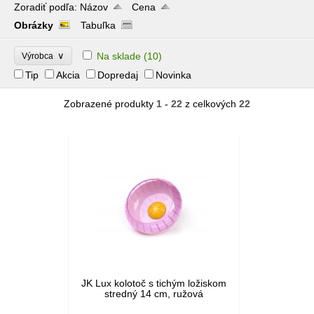
Zoradiť podľa:
Názov
Cena
Obrázky
Tabuľka
∨
Na sklade
(10)
Výrobca
Tip
Akcia
Dopredaj
Novinka
Zobrazené produkty
1 - 22
z celkových
22
JK Lux kolotoč s tichým ložiskom
stredný 14 cm, ružová