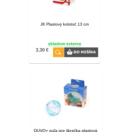
JK Plastový kolotoč 13 cm
skladom externe
3,30 €
DUVO+ guľa pre škrečka plastová,