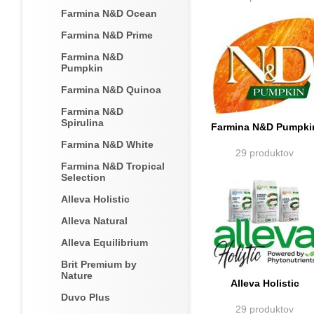
Farmina N&D Ocean
Farmina N&D Prime
Farmina N&D
Pumpkin
Farmina N&D Quinoa
Farmina N&D
Spirulina
Farmina N&D Pumpki
Farmina N&D White
29 produktov
Farmina N&D Tropical
Selection
Alleva Holistic
Alleva Natural
Alleva Equilibrium
Brit Premium by
Nature
Alleva Holistic
Duvo Plus
29 produktov