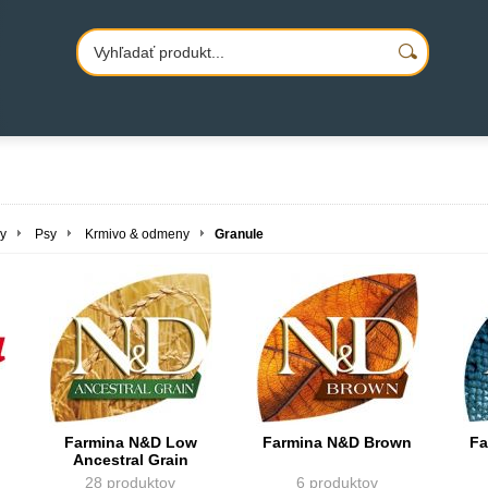
y
Psy
Krmivo & odmeny
Granule
Farmina N&D Low
Farmina N&D Brown
Fa
Ancestral Grain
28 produktov
6 produktov