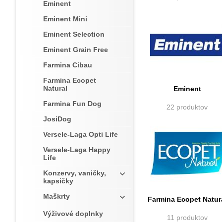
Eminent
Eminent Mini
Eminent Selection
Eminent Grain Free
Farmina Cibau
Farmina Ecopet
Natural
Eminent
Farmina Fun Dog
22 produktov
JosiDog
Versele-Laga Opti Life
Versele-Laga Happy
Life
Konzervy, vaničky,
kapsičky
Maškrty
Farmina Ecopet Natur
Výživové doplnky
11 produktov