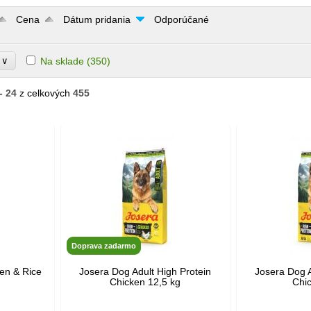
Cena
Dátum pridania
Odporúčané
∨
Na sklade
(350)
e
- 24
z celkových
455
Doprava zadarmo
en & Rice
Josera Dog Adult High Protein
Josera Dog A
Chicken 12,5 kg
Chi