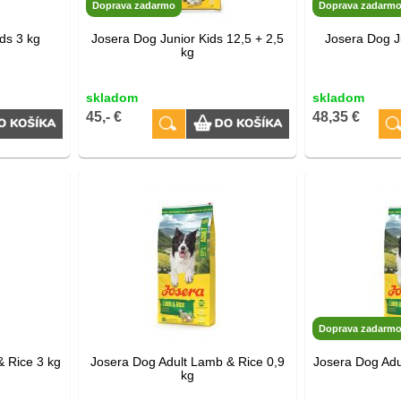
Doprava zadarmo
Doprava zadarm
ds 3 kg
Josera Dog Junior Kids 12,5 + 2,5
Josera Dog J
kg
skladom
skladom
45,- €
48,35 €
Doprava zadarm
& Rice 3 kg
Josera Dog Adult Lamb & Rice 0,9
Josera Dog Adu
kg