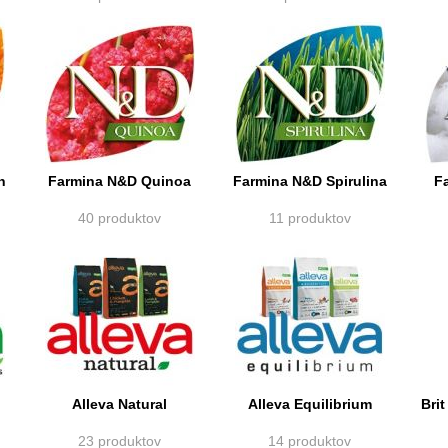
n
Farmina N&D Quinoa
Farmina N&D Spirulina
F
40 produktov
11 produktov
Alleva Natural
Alleva Equilibrium
Bri
23 produktov
14 produktov