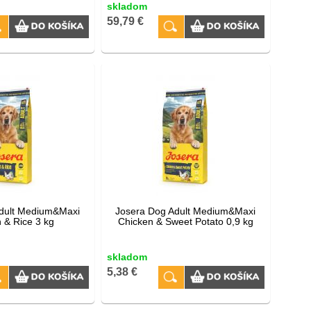
skladom
59,79 €
dult Medium&Maxi
Josera Dog Adult Medium&Maxi
 & Rice 3 kg
Chicken & Sweet Potato 0,9 kg
skladom
5,38 €