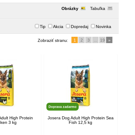
Obrázky
Tabuľka
Tip
Akcia
Dopredaj
Novinka
1
2
3
...
19
»
Zobraziť stranu:
Doprava zadarmo
dult High Protein
Josera Dog Adult High Protein Sea
cken 3 kg
Fish 12,5 kg