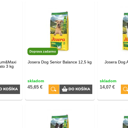
Doprava zadarmo
ium&Maxi
Josera Dog Senior Balance 12,5 kg
Josera Dog A
ato 3 kg
skladom
skladom
45,65 €
14,07 €