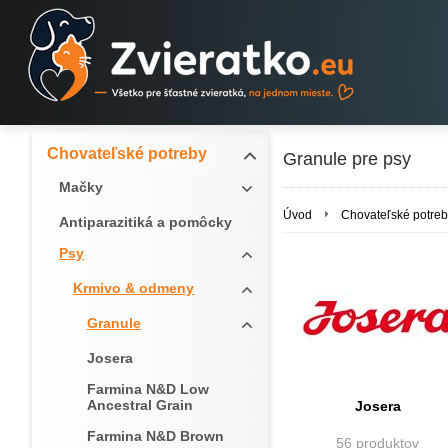
Chovateľské potreby
Granule pre psy
Mačky
Úvod
Chovateľské potreb
Antiparazitiká a pomôcky
Psy
Krmivo & odmeny
Granule
Josera
Farmina N&D Low
Ancestral Grain
Josera
Farmina N&D Brown
56 produktov