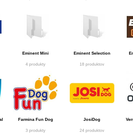
Eminent Mini
Eminent Selection
E
4 produkty
18 produktov
al
Farmina Fun Dog
JosiDog
Ver
3 produkty
24 produktov