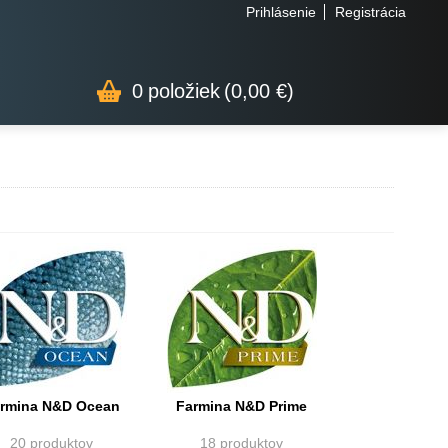
Prihlásenie
Registrácia
0
položiek
(0,00 €)
rmina N&D Ocean
Farmina N&D Prime
20 produktov
18 produktov