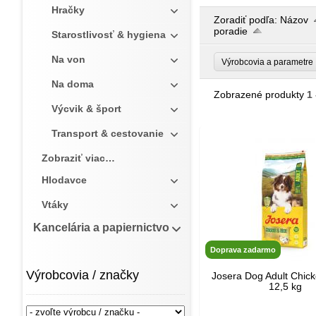
Hračky
Zoradiť podľa:
Názov
poradie
Starostlivosť & hygiena
Na von
Výrobcovia a parametr
Na doma
Zobrazené produkty
1 
Výcvik & šport
Transport & cestovanie
Zobraziť viac…
Hlodavce
Vtáky
Kancelária a papiernictvo
Doprava zadarmo
Výrobcovia / značky
Josera Dog Adult Chick
12,5 kg