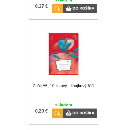
0,37 €
Zošit A5, 10 listový - linajkový 511
skladom
0,20 €