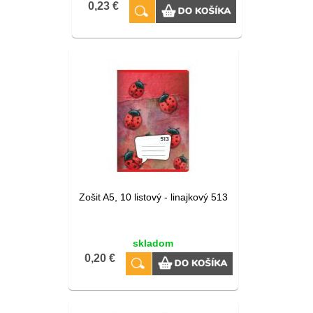
0,23 €
Zošit A5, 10 listový - linajkový 513
skladom
0,20 €