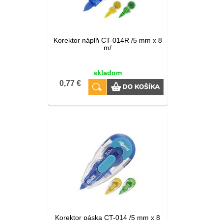
Korektor náplň CT-014R /5 mm x 8
m/
skladom
0,77 €
Korektor páska CT-014 /5 mm x 8