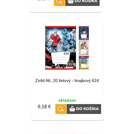
Zošit A6, 20 listový - linajkový 624
skladom
0,18 €