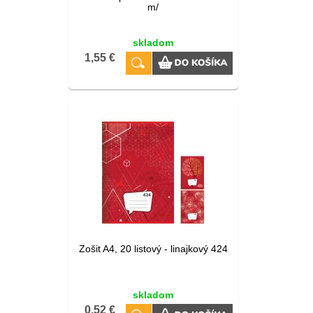
m/
skladom
1,55 €
Zošit A4, 20 listový - linajkový 424
skladom
0,52 €