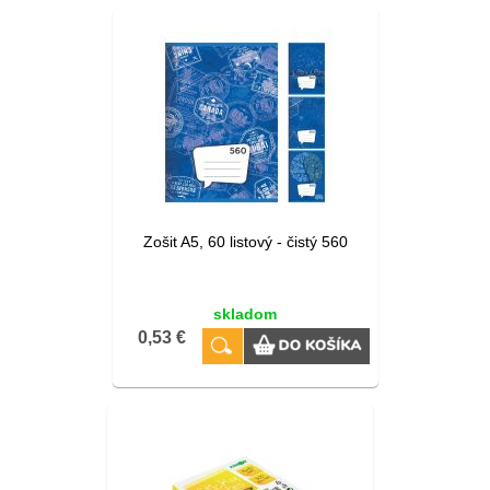
Zošit A5, 60 listový - čistý 560
skladom
0,53 €