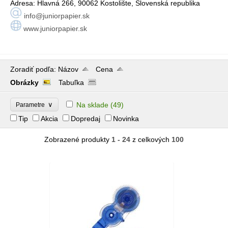
Adresa:
Hlavná 266, 90062 K
ostolište
, Slovenská republika
info@juniorpapier.sk
www.juniorpapier.sk
Zoradiť podľa:
Názov
Cena
Obrázky
Tabuľka
∨
Na sklade
(49)
Parametre
Tip
Akcia
Dopredaj
Novinka
Zobrazené produkty
1 - 24
z celkových
100