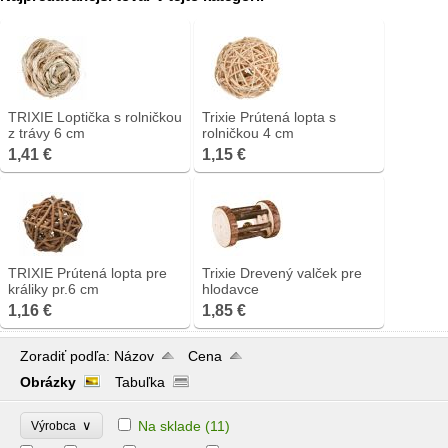
TRIXIE Loptička s rolničkou
Trixie Prútená lopta s
z trávy 6 cm
rolničkou 4 cm
1,41 €
1,15 €
TRIXIE Prútená lopta pre
Trixie Drevený valček pre
králiky pr.6 cm
hlodavce
1,16 €
1,85 €
Zoradiť podľa:
Názov
Cena
Obrázky
Tabuľka
∨
Na sklade
(11)
Výrobca