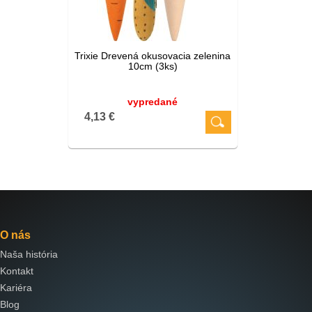
Trixie Drevená okusovacia zelenina
10cm (3ks)
vypredané
4,13 €
O nás
Naša história
Kontakt
Kariéra
Blog