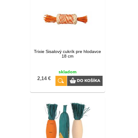
Trixie Sisalový cukrík pre hlodavce
18 cm
skladom
2,14 €