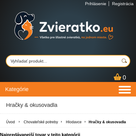
Prihlásenie
Registrácia
0
Kategórie
Hračky & okusovadla
Úvod
Chovateľské potreby
Hlodavce
Hračky & okusovadla
Najpredávanejší tovar v tejto kategórii