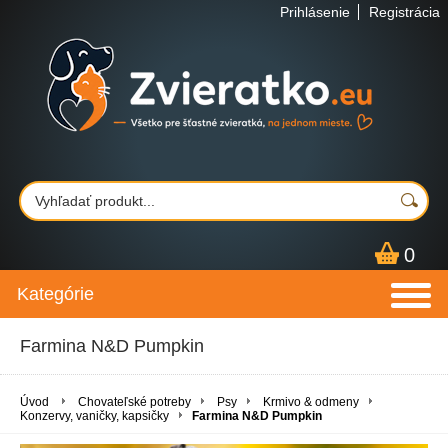
Prihlásenie
Registrácia
0
Kategórie
Farmina N&D Pumpkin
Úvod
Chovateľské potreby
Psy
Krmivo & odmeny
Konzervy, vaničky, kapsičky
Farmina N&D Pumpkin