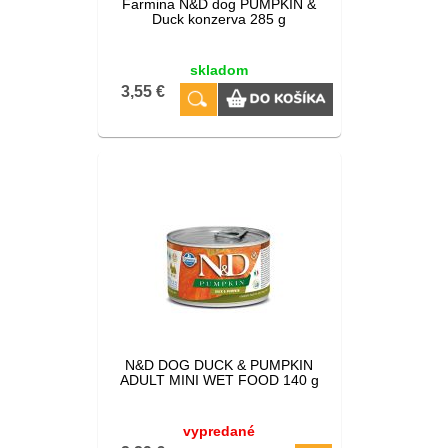
Farmina N&D dog PUMPKIN &
Duck konzerva 285 g
skladom
3,55 €
N&D DOG DUCK & PUMPKIN
ADULT MINI WET FOOD 140 g
vypredané