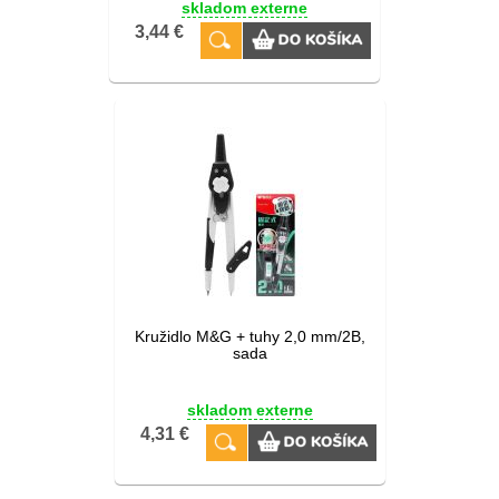
skladom externe
3,44 €
Kružidlo M&G + tuhy 2,0 mm/2B,
sada
skladom externe
4,31 €