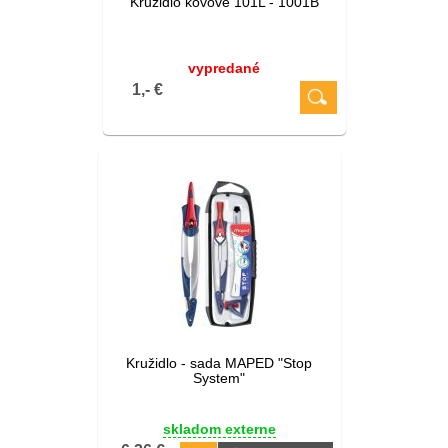
Kružidlo kovové 101L - 1001B
vypredané
1,- €
Kružidlo - sada MAPED "Stop
System"
skladom externe