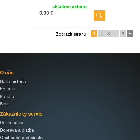
skladom externe
0,90 €
1
2
3
...
6
»
Zobraziť stranu:
O nás
Naša história
Kontakt
Kariéra
Blog
Zákaznícky servis
Reklamácie
Doprava a platba
Obchodné podmienky