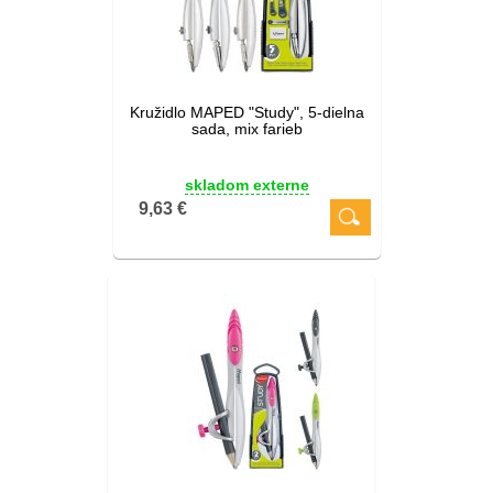
Kružidlo MAPED "Study", 5-dielna
sada, mix farieb
skladom externe
9,63 €