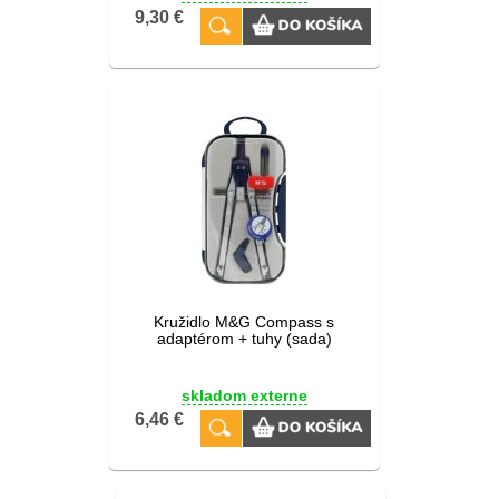
9,30 €
Kružidlo M&G Compass s
adaptérom + tuhy (sada)
skladom externe
6,46 €