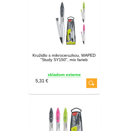
Kružidlo s mikroceruzkou, MAPED
"Study SY150", mix farieb
skladom externe
5,31 €