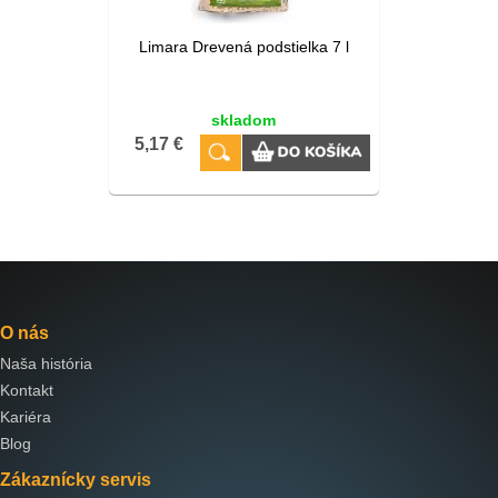
Limara Drevená podstielka 7 l
skladom
5,17 €
O nás
Naša história
Kontakt
Kariéra
Blog
Zákaznícky servis