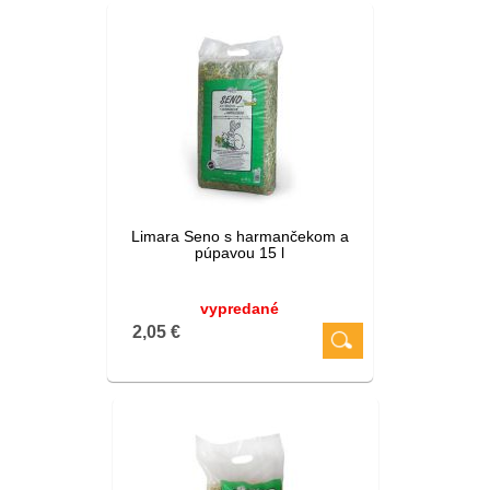
Limara Seno s harmančekom a
púpavou 15 l
vypredané
2,05 €