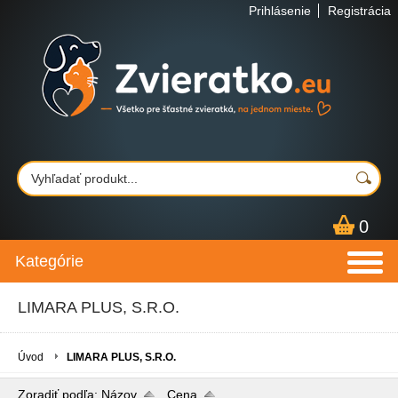
Prihlásenie
Registrácia
0
Kategórie
LIMARA PLUS, S.R.O.
Úvod
LIMARA PLUS, S.R.O.
Zoradiť podľa:
Názov
Cena