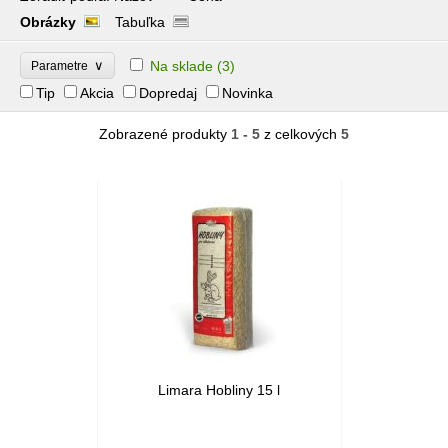
Obrázky
Tabuľka
∨
Na sklade
(3)
Parametre
Tip
Akcia
Dopredaj
Novinka
Zobrazené produkty
1 - 5
z celkových
5
Limara Hobliny 15 l