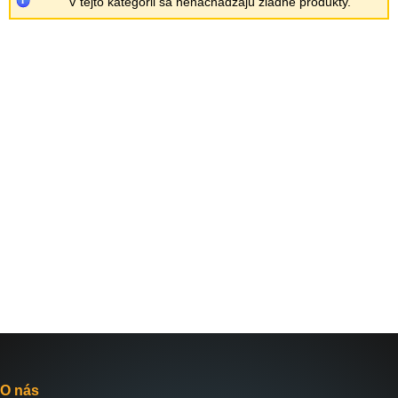
V tejto kategórii sa nenachádzajú žiadne produkty.
O nás