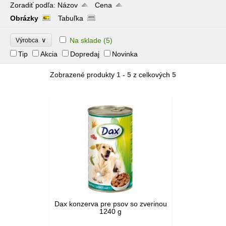
Zoradiť podľa:
Názov
Cena
Obrázky
Tabuľka
∨
Na sklade
(5)
Výrobca
Tip
Akcia
Dopredaj
Novinka
Zobrazené produkty
1 - 5
z celkových
5
Dax konzerva pre psov so zverinou
1240 g