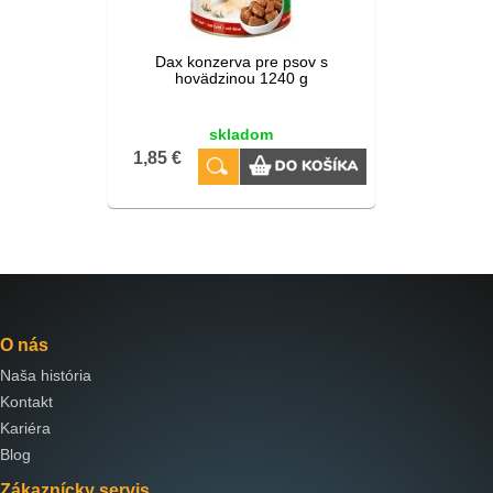
Dax konzerva pre psov s
hovädzinou 1240 g
skladom
1,85 €
O nás
Naša história
Kontakt
Kariéra
Blog
Zákaznícky servis