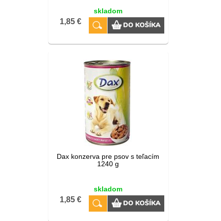
skladom
1,85 €
Dax konzerva pre psov s teľacím
1240 g
skladom
1,85 €