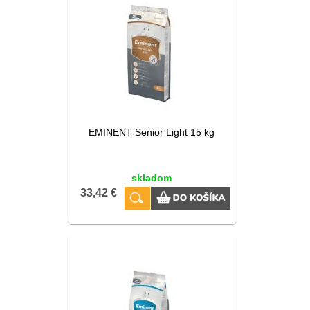
EMINENT Senior Light 15 kg
skladom
33,42 €