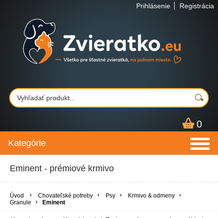
Prihlásenie
Registrácia
0
Kategórie
Eminent - prémiové krmivo
Úvod
Chovateľské potreby
Psy
Krmivo & odmeny
Granule
Eminent