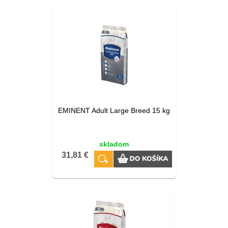
EMINENT Adult Large Breed 15 kg
skladom
31,81 €