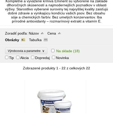
Kompletné a vyvážené krmivá Eminent sú vytvorené na základe
dlhoročných skúseností a najmodernejších poznatkov v oblasti
výživy. Starostlivo vyberané suroviny tej najvyššej kvality zaisťujú
dobré zdravie a vynikajúcu kondíciu vašich psov. Bez obsahu
sóje a chemických farbív. Bez umelých konzervantov. Iba
prírodné antioxidanty – rozmarínový extrakt a vitamín E.
Zoradiť podľa:
Názov
Cena
Obrázky
Tabuľka
∨
Na sklade
(18)
Výrobcovia a parametre
Tip
Akcia
Dopredaj
Novinka
Zobrazené produkty
1 - 22
z celkových
22