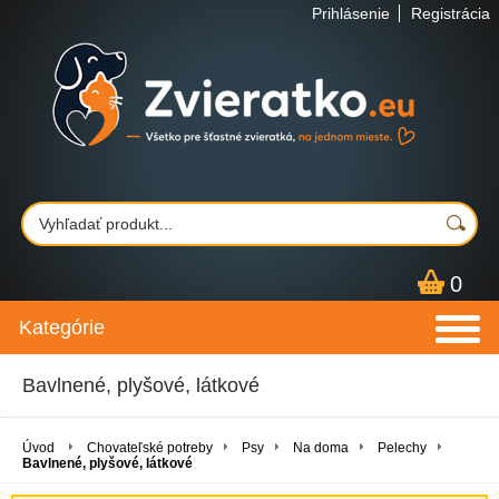
Prihlásenie
Registrácia
0
Kategórie
Bavlnené, plyšové, látkové
Úvod
Chovateľské potreby
Psy
Na doma
Pelechy
Bavlnené, plyšové, látkové