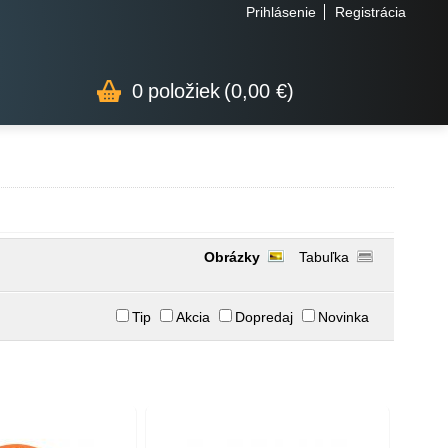
Prihlásenie
Registrácia
0
položiek
(0,00 €)
Obrázky
Tabuľka
Tip
Akcia
Dopredaj
Novinka