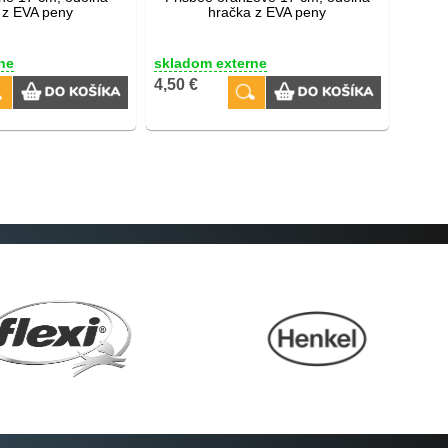
 z EVA peny
hračka z EVA peny
ne
skladom externe
4,50 €