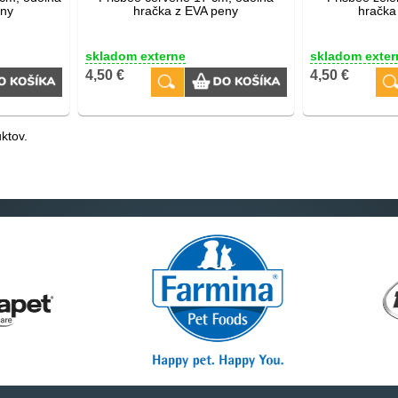
eny
hračka z EVA peny
hračka
skladom externe
skladom exter
4,50 €
4,50 €
ktov.