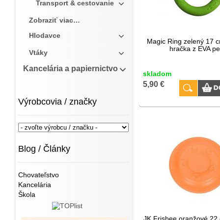
Transport & cestovanie
Zobraziť viac…
Hlodavce
Magic Ring zelený 17 
hračka z EVA p
Vtáky
Kancelária a papiernictvo
skladom
5,90 €
Výrobcovia / značky
Blog / Články
Chovateľstvo
Kancelária
Škola
JK Frisbee oranžové 22