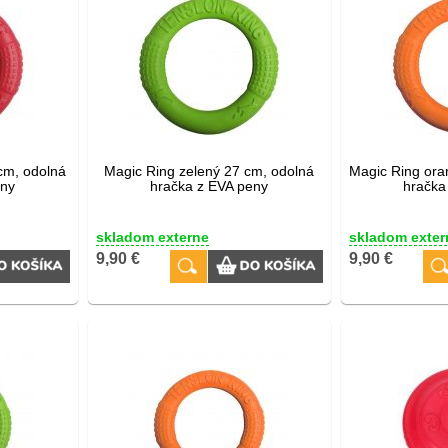
cm, odolná
Magic Ring zelený 27 cm, odolná
Magic Ring ora
eny
hračka z EVA peny
hračka
skladom externe
skladom exter
9,90 €
9,90 €