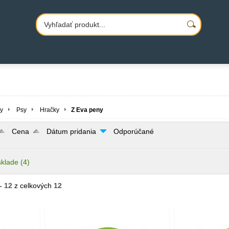
y
Psy
Hračky
Z Eva peny
Cena
Dátum pridania
Odporúčané
sklade
(4)
- 12
z celkových
12