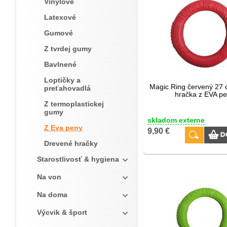
Vinylové
Latexové
Gumové
Z tvrdej gumy
Bavlnené
Loptičky a
Magic Ring červený 27 
preťahovadlá
hračka z EVA p
Z termoplastickej
gumy
skladom externe
Z Eva peny
9,90 €
Drevené hračky
Starostlivosť & hygiena
Na von
Na doma
Výcvik & šport