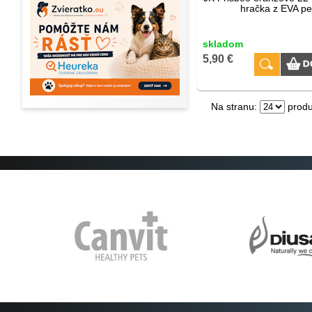
hračka z EVA p
skladom
5,90 €
Na stranu:
produ