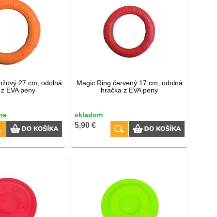
nžový 27 cm, odolná
Magic Ring červený 17 cm, odolná
 z EVA peny
hračka z EVA peny
ne
skladom
5,90 €