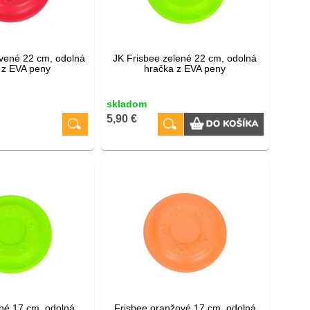
rvené 22 cm, odolná
JK Frisbee zelené 22 cm, odolná
 z EVA peny
hračka z EVA peny
skladom
5,90 €
ené 17 cm, odolná
Frisbee oranžové 17 cm, odolná