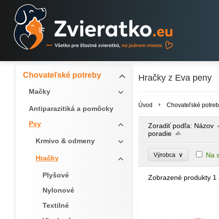
Chovateľské potreby
Hračky z Eva peny
Mačky
Úvod
Chovateľské potreb
Antiparazitiká a pomôcky
Psy
Zoradiť podľa:
Názov
poradie
Krmivo & odmeny
∨
Na 
Výrobca
Hračky
Plyšové
Zobrazené produkty
1 
Nylonové
Textilné