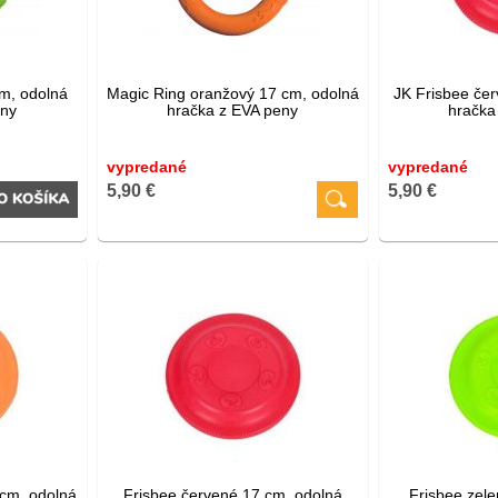
cm, odolná
Magic Ring oranžový 17 cm, odolná
JK Frisbee če
eny
hračka z EVA peny
hračka
vypredané
vypredané
5,90 €
5,90 €
 cm, odolná
Frisbee červené 17 cm, odolná
Frisbee zel